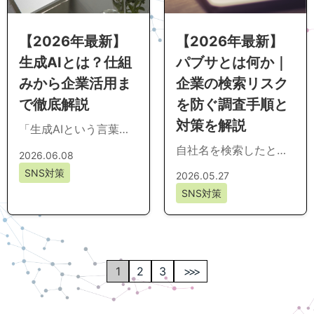
【2026年最新】
【2026年最新】
パブサとは何か｜
生成AIとは？仕組
企業の検索リスク
みから企業活用ま
を防ぐ調査手順と
で徹底解説
対策を解説
「生成AIという言葉は
知っているが、自社で
自社名を検索したと
2026.06.08
どう使えばよいのか分
き、思わぬネガティブ
SNS対策
2026.05.27
からない」と感じてい
情報や風評が表示され
SNS対策
ませんか。導入効果...
て不安を覚えた経験は
ないでしょうか。パブ
サ...
1
2
3
>>>