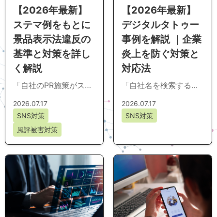
【2026年最新】
【2026年最新】
ステマ例をもとに
デジタルタトゥー
景品表示法違反の
事例を解説 ｜企業
基準と対策を詳し
炎上を防ぐ対策と
く解説
対応法
「自社のPR施策がステ
「自社名を検索すると
マと判断されないか不
炎上記事が上位に表示
2026.07.17
2026.07.17
安」「口コミ施策やイ
される」「社員のSNS
SNS対策
SNS対策
ンフルエンサー活用の
投稿がいつ拡散するか
風評被害対策
基準を整理したい」...
分からない」、そう...