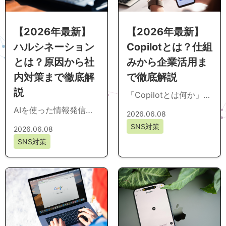
【2026年最新】
【2026年最新】
ハルシネーション
Copilotとは？仕組
とは？原因から社
みから企業活用ま
内対策まで徹底解
で徹底解説
説
「Copilotとは何か」
「自社に導入すべきか
AIを使った情報発信
2026.06.08
判断できない」と頭を
で、事実と異なる内容
SNS対策
2026.06.08
抱える企業担当者は少
が出力されるリスクに
SNS対策
なくありません...
不安を感じていません
か。特に企業広報で
は...