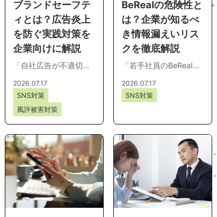
ブランドセーフテ
BeRealの危険性と
ィとは？広告炎上
は？企業が知るべ
を防ぐ実践対策を
き情報漏えいリス
企業向けに解説
クを徹底解説
「自社広告が不適切な
「若手社員のBeReal利
サイトに表示されて企
用が情報漏えいや炎上
2026.07.17
2026.07.17
業イメージが傷つかな
につながらないか心
SNS対策
SNS対策
いか」「SNS広告が炎
配」「位置情報や写真
風評被害対策
上したときの対処法...
投稿による企業リ...