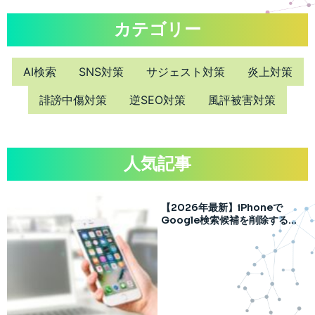
カテゴリー
AI検索
SNS対策
サジェスト対策
炎上対策
誹謗中傷対策
逆SEO対策
風評被害対策
人気記事
【2026年最新】iPhoneで
Google検索候補を削除する方
法｜再表示を防ぐポイントも紹
介