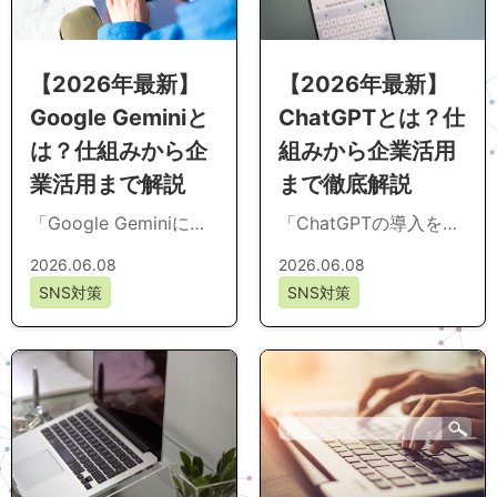
【2026年最新】
【2026年最新】
Google Geminiと
ChatGPTとは？仕
は？仕組みから企
組みから企業活用
業活用まで解説
まで徹底解説
「Google Geminiにつ
「ChatGPTの導入を検
いてよく分からず、自
討しているが、仕組み
2026.06.08
2026.06.08
社への導入を判断しか
や活用方法があいまい
SNS対策
SNS対策
ねている」「ほかの生
で判断できない」「社
成AIと...
内説明に使える...