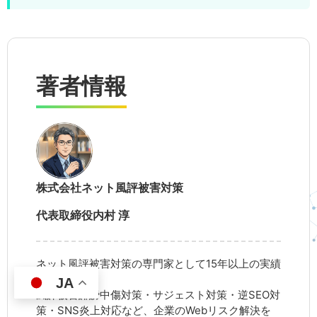
著者情報
株式会社ネット風評被害対策
代表取締役
内村 淳
ネット風評被害対策の専門家として15年以上の実績
を持つ。
JA
風評被害誹謗中傷対策・サジェスト対策・逆SEO対
策・SNS炎上対応など、企業のWebリスク解決を