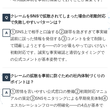
クレームをSNSで拡散されてしまった場合の初動対応
で失敗しやすいパターンは？
①SNS上で相手と口論する②謝罪を急ぎすぎて事実確
認前に誤った情報を発信する③コメントを全て削除し
て隠蔽しようとする——の3つが最もやってはいけない
初動対応です。誠実な事実確認と適切なタイミングで
の公式コメントが基本姿勢です。
クレームの拡散を事前に防ぐための社内体制づくりの
ポイントは？
①苦情を言いやすい公式窓口の整備②初期対応マニュ
アルの策定③SNSモニタリングによる早期発見体制④
エスカレーションフローの明確化——の4点が基本で